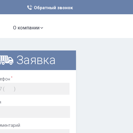
Обратный звонок
О компании

Заявка
*
лефон
7 (
)
я
мментарий