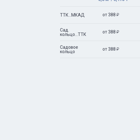
от 388
ТТК...МКАД

Сад.
от 388

кольцо...ТТК
Садовое
от 388

кольцо