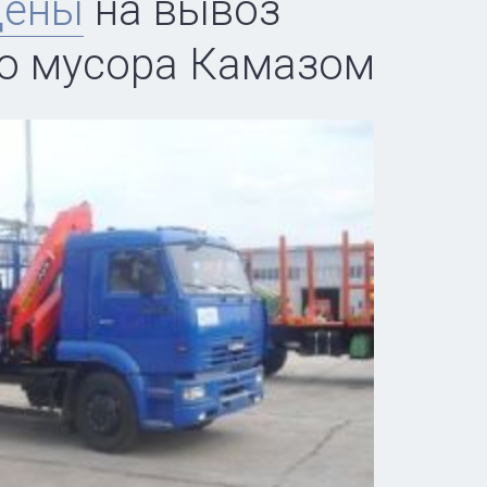
цены
на вывоз
го мусора Камазом