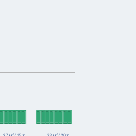
3
3
27 м
/ 15 т
33 м
/ 20 т