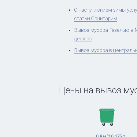
С наступлением зимы услу
статьи Санитарим
Вывоз мусора Газелью в М
дешево
Вывоз мусора в централь
Цены на вывоз му
3
0,8 м
/ 0,175 т