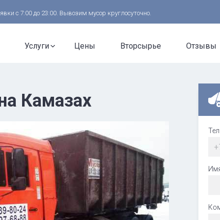
ки с 7:00 до 23:00. Вывозим мусор круглосуточно.
Услуги
Цены
Вторсырье
Отзывы
на Камазах
Те
+
Им
Ко