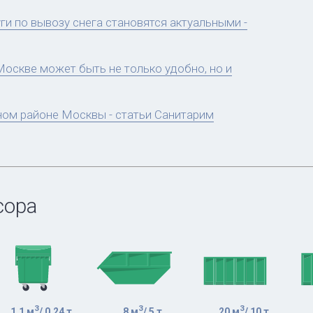
ги по вывозу снега становятся актуальными -
оскве может быть не только удобно, но и
ном районе Москвы - статьи Санитарим
сора
3
3
3
1,1 м
/ 0,24 т
8 м
/ 5 т
20 м
/ 10 т